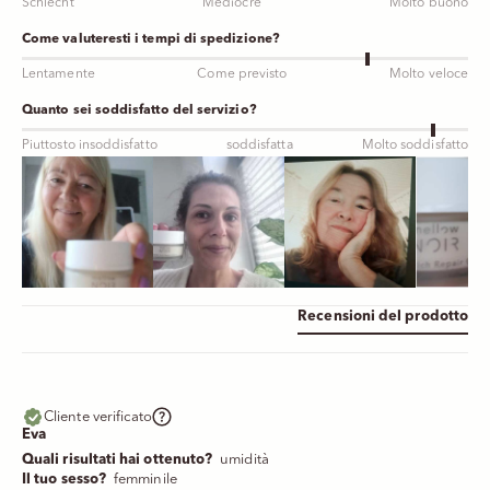
Schlecht
Mediocre
Molto buono
Come valuteresti i tempi di spedizione?
Lentamente
Come previsto
Molto veloce
Quanto sei soddisfatto del servizio?
Piuttosto insoddisfatto
soddisfatta
Molto soddisfatto
Recensioni del prodotto
Cliente verificato
Eva
Quali risultati hai ottenuto?
umidità
Il tuo sesso?
femminile