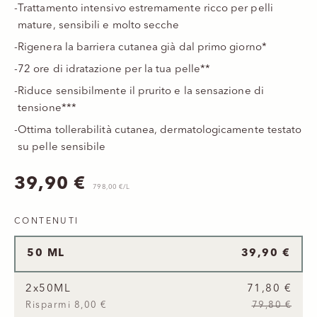
-
Trattamento intensivo estremamente ricco per pelli
mature, sensibili e molto secche
-
Rigenera la barriera cutanea già dal primo giorno*
-
72 ore di idratazione per la tua pelle**
-
Riduce sensibilmente il prurito e la sensazione di
tensione***
-
Ottima tollerabilità cutanea, dermatologicamente testato
su pelle sensibile
Prezzo scontato
39,90 €
798,00 €/L
CONTENUTI
50 ML
39,90 €
2
x
50ML
71,80 €
Risparmi 8,00 €
79,80 €