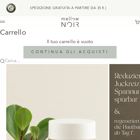
Vai al contenuto
SPEDIZIONE GRATUITA A PARTIRE DA 35 € | ⠀
mellow NOIR
Ca
Menù
Carrello
Il tuo carrello è vuoto
CONTINUA GLI ACQUISTI
Cerca...