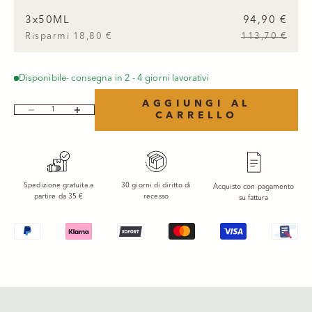
3
x
50ML
94,90 €
Risparmi 18,80 €
113,70 €
Disponibile- consegna in 2 - 4 giorni lavorativi
AGGIUNGI AL
Diminuisci quantità
Aumenta quantità
CARRELLO
Spedizione gratuita a
30 giorni di diritto di
Acquisto con pagamento
partire da 35 €
recesso
su fattura