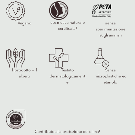
cosmetica naturale
Vegano
senza
certificata¹
sperimentazione
sugli animali
1 prodotto = 1
Testato
Senza
albero
dermatologicament
microplastiche ed
e
etanolo
Contributo alla protezione del clima¹