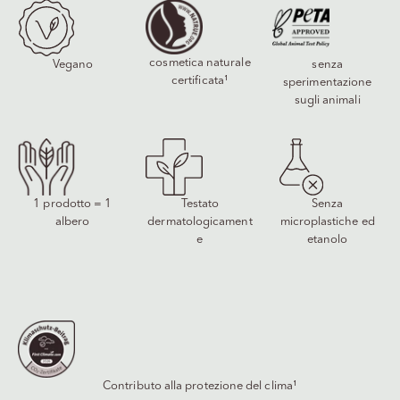
cosmetica naturale
Vegano
senza
certificata¹
sperimentazione
sugli animali
1 prodotto = 1
Testato
Senza
albero
dermatologicament
microplastiche ed
e
etanolo
Contributo alla protezione del clima¹