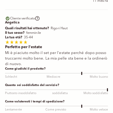
11 mesi fa
Cliente verificato
Angelica
Quali risultati hai ottenuto?
Rigori Haut
Il tuo sesso?
femminile
La tua età?
35-44
Perfetto per l'estate
Mi è piaciuto molto il set per l'estate perché dopo posso
truccarmi molto bene. La mia pelle sta bene e la ordinerò
di nuovo.
Come giudichi il prodotto?
Schlecht
Mediocre
Molto buono
Quanto sei soddisfatto del servizio?
Piuttosto insoddisfatto
soddisfatta
Molto soddisfatto
Come valuteresti i tempi di spedizione?
Lentamente
Come previsto
Molto veloce