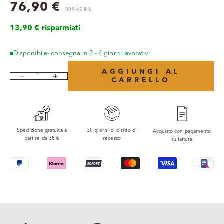
Prezzo scontato
76,90 €
809,47 €/L
13,90 € risparmiati
Disponibile- consegna in 2 - 4 giorni lavorativi
AGGIUNGI AL
Diminuisci quantità
Aumenta quantità
CARRELLO
Spedizione gratuita a
30 giorni di diritto di
Acquisto con pagamento
partire da 35 €
recesso
su fattura