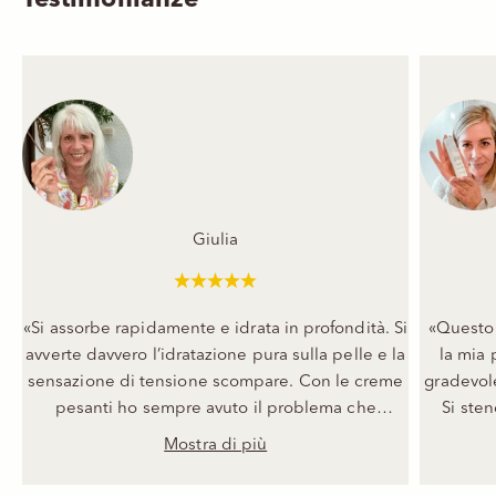
Testimonianze
Giulia
«Si assorbe rapidamente e idrata in profondità. Si
«Questo 
avverte davvero l’idratazione pura sulla pelle e la
la mia 
sensazione di tensione scompare. Con le creme
gradevol
pesanti ho sempre avuto il problema che
Si sten
contengono troppo grasso, ma con questo
pelle app
Mostra di più
booster è completamente diverso. È leggero e
Inoltre è
fornisce alla mia pelle tutto ciò di cui ha