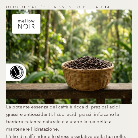
OLIO DI CAFFÈ: IL RISVEGLIO DELLA TUA PELLE
La potente essenza del caffè è ricca di preziosi acidi
grassi e antiossidanti. I suoi acidi grassi rinforzano la
barriera cutanea naturale e aiutano la tua pelle a
mantenere l'idratazione.
L'olio di caffè riduce lo stress ossidativo della tua pelle.