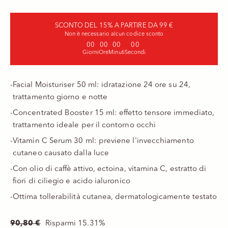
SCONTO DEL 15% A PARTIRE DA 99 €
Non è necessario alcun codice sconto
00
00
00
00
Giorni
Ore
Minuti
Secondi
-
Facial Moisturiser 50 ml: idratazione 24 ore su 24,
trattamento giorno e notte
-
Concentrated Booster 15 ml: effetto tensore immediato,
trattamento ideale per il contorno occhi
-
Vitamin C Serum 30 ml: previene l'invecchiamento
cutaneo causato dalla luce
-
Con olio di caffè attivo, ectoina, vitamina C, estratto di
fiori di ciliegio e acido ialuronico
-
Ottima tollerabilità cutanea, dermatologicamente testato
Prezzo
90,80 €
Risparmi 15.31%