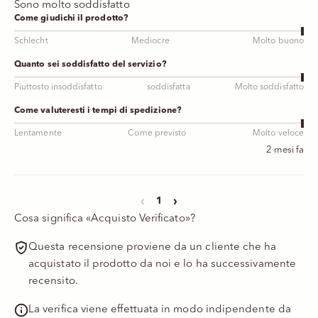
Sono molto soddisfatto
Come giudichi il prodotto?
Schlecht
Mediocre
Molto buono
Quanto sei soddisfatto del servizio?
Piuttosto insoddisfatto
soddisfatta
Molto soddisfatto
Come valuteresti i tempi di spedizione?
Lentamente
Come previsto
Molto veloce
2 mesi fa
‹
›
1
Cosa significa «Acquisto Verificato»?
Questa recensione proviene da un cliente che ha
acquistato il prodotto da noi e lo ha successivamente
recensito.
La verifica viene effettuata in modo indipendente da