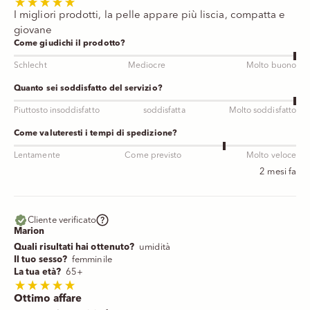
I migliori prodotti, la pelle appare più liscia, compatta e
giovane
Come giudichi il prodotto?
Schlecht
Mediocre
Molto buono
Quanto sei soddisfatto del servizio?
Piuttosto insoddisfatto
soddisfatta
Molto soddisfatto
Come valuteresti i tempi di spedizione?
Lentamente
Come previsto
Molto veloce
2 mesi fa
Cliente verificato
Marion
Quali risultati hai ottenuto?
umidità
Il tuo sesso?
femminile
La tua età?
65+
Ottimo affare