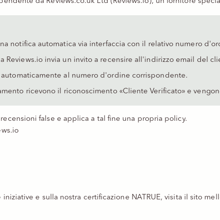
ndipendente da
Reviews.co.uk Ltd (Reviews.io)
, un fornitore speci
a notifica automatica via interfaccia con il relativo numero d'or
eviews.io invia un invito a recensire all'indirizzo email del cli
ta automaticamente al numero d'ordine corrispondente.
amento ricevono il riconoscimento «Cliente Verificato» e vengon
ecensioni false e applica a tal fine una propria policy.
ews.io
iniziative e sulla nostra certificazione NATRUE, visita il sito
mell