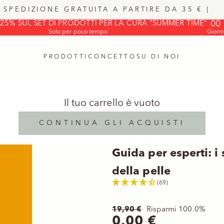
SPEDIZIONE GRATUITA A PARTIRE DA 35 € | ⠀
00
25% SUL SET DI PRODOTTI PER LA CURA “SUMMER TIME”
Solo per poco tempo
Giorni
PRODOTTI
CONCETTO
SU DI NOI
Il tuo carrello è vuoto
CONTINUA GLI ACQUISTI
Guida per esperti: i 
della pelle
(69)
Prezzo
19,90 €
Risparmi 100.0%
Prezzo scontato
0,00 €