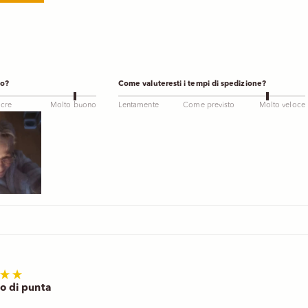
to?
Come valuteresti i tempi di spedizione?
cre
Molto buono
Lentamente
Come previsto
Molto veloce
o di punta