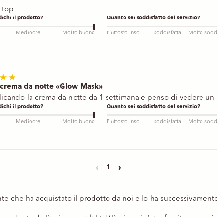
i top
ichi il prodotto?
Quanto sei soddisfatto del servizio?
Mediocre
Molto buono
Piuttosto insoddisfatto
soddisfatta
 crema da notte «Glow Mask»
licando la crema da notte da 1 settimana e penso di vedere un 
ichi il prodotto?
Quanto sei soddisfatto del servizio?
Mediocre
Molto buono
Piuttosto insoddisfatto
soddisfatta
‹
›
1
te che ha acquistato il prodotto da noi e lo ha successivamente