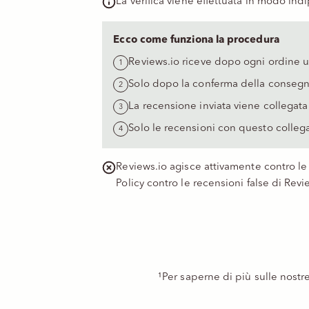
La verifica viene effettuata in modo i
Ecco come funziona la procedura
Reviews.io riceve dopo ogni ordine un
Solo dopo la conferma della consegna R
La recensione inviata viene collega
Solo le recensioni con questo colleg
Reviews.io agisce attivamente contro le r
Policy contro le recensioni false di Revi
¹Per saperne di più sulle nostre 