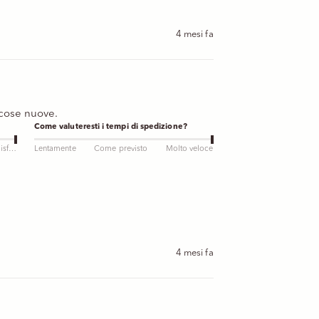
4 mesi fa
 cose nuove.
Come valuteresti i tempi di spedizione?
Molto soddisfatto
Lentamente
Come previsto
Molto veloce
4 mesi fa