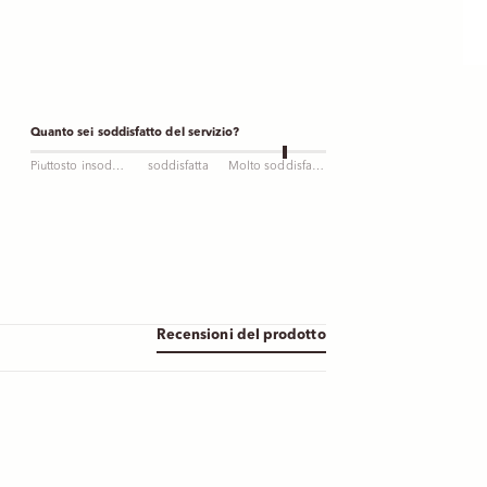
Quanto sei soddisfatto del servizio?
Piuttosto insoddisfatto
soddisfatta
Molto soddisfatto
Recensioni del prodotto