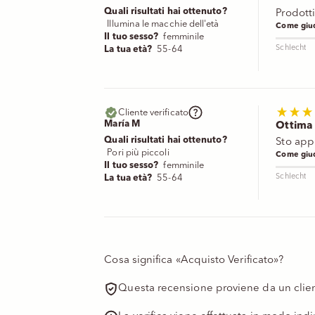
Quali risultati hai ottenuto?
Prodott
Illumina le macchie dell'età
Come giud
Il tuo sesso?
femminile
Schlecht
La tua età?
55-64
Cliente verificato
María M
Ottima
Quali risultati hai ottenuto?
Sto app
Pori più piccoli
Come giud
Il tuo sesso?
femminile
Schlecht
La tua età?
55-64
Cosa significa «Acquisto Verificato»?
Questa recensione proviene da un clien