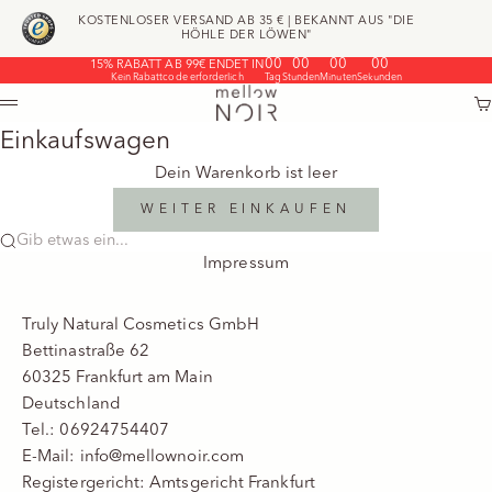
Zum Inhalt springen
KOSTENLOSER VERSAND AB 35 € | BEKANNT AUS "DIE
HÖHLE DER LÖWEN"
00
00
00
00
15% RABATT AB 99€ ENDET IN
Kein Rabattcode erforderlich
Tag
Stunden
Minuten
Sekunden
mellow NOIR
W
Menü
Einkaufswagen
Dein Warenkorb ist leer
WEITER EINKAUFEN
Gib etwas ein...
Impressum
Truly Natural Cosmetics GmbH
Bettinastraße 62
60325 Frankfurt am Main
Deutschland
Tel.: 06924754407
E-Mail: info@mellownoir.com
Registergericht: Amtsgericht Frankfurt