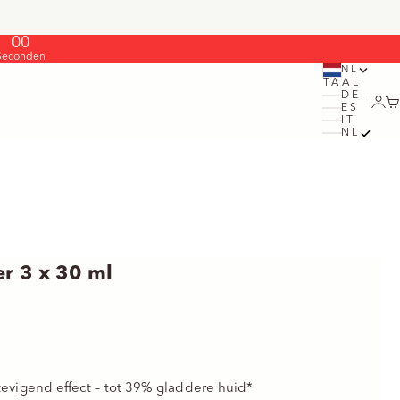
00
Seconden
NL
TAAL
DE
Inlo
W
ES
IT
NL
r 3 x 30 ml
evigend effect – tot 39% gladdere huid*