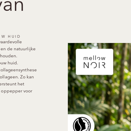
van
UW HUID
waardevolle
ken de natuurlijke
e houden.
ouw huid.
 collageensynthese
ollageen. Zo kan
ersteunt het
e oppepper voor