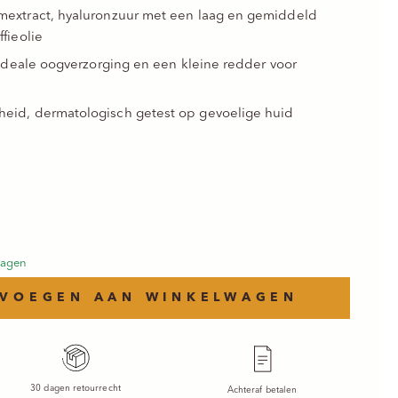
mextract, hyaluronzuur met een laag en gemiddeld
fieolie
 ideale oogverzorging en een kleine redder voor
eid, dermatologisch getest op gevoelige huid
js
kdagen
VOEGEN AAN WINKELWAGEN
30 dagen retourrecht
Achteraf betalen