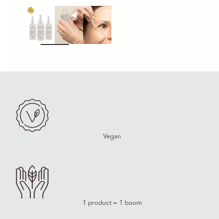
In-/uitzoomen
Vegan
1 product = 1 boom