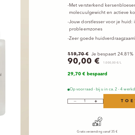
-
Met versterkend kersenbloese
molecuulgewicht en actieve kof
-
Jouw dorstlesser voor je huid:
probleemzones
-
Zeer goede huidverdraagzaamh
Normale prijs
119,70 €
Je bespaart 24.81%
Aanbiedingspri
90,00 €
1.000,00 €/L
29,70 € bespaard
Op voorraad - bij u in ca. 2 - 4 wer
TOE
Aantal verlagen
Aantal verhogen
Gratis verzending vanaf 35 €