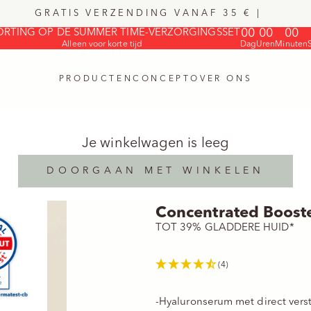
GRATIS VERZENDING VANAF 35 € | ⠀
00
00
00
ORTING OP DE SUMMER TIME-VERZORGINGSSET
Alleen voor korte tijd
Dag
Uren
Minuten
PRODUCTEN
CONCEPT
OVER ONS
Je winkelwagen is leeg
DOORGAAN MET WINKELEN
Concentrated Booste
TOT 39% GLADDERE HUID*
(4)
-
Hyaluronserum met direct verst