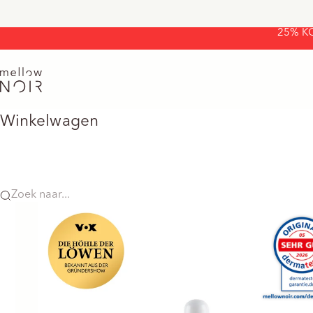
Naar inhoud
25% K
mellow NOIR
Winkelwagen
Zoek naar...