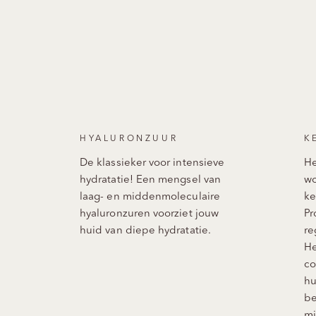
HYALURONZUUR
K
De klassieker voor intensieve
He
hydratatie! Een mengsel van
wo
laag- en middenmoleculaire
ke
hyaluronzuren voorziet jouw
Pr
huid van diepe hydratatie.
re
He
co
hu
be
mi