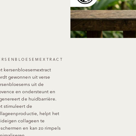
ERSENBLOESEMEXTRACT
t kersenbloesemextract
rdt gewonnen uit verse
rsenbloesems uit de
ovence en ondersteunt en
genereert de huidbarrière.
t stimuleert de
llageenproductie, helpt het
ideigen collageen te
schermen en kan zo rimpels
nimaliseren.