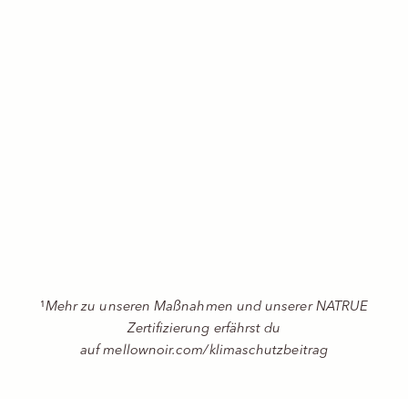
Cleansing Cream
Booster
Reinigt, pflegt und
Sofort strafferes
schützt
Hautgefühl
(315)
(2740)
Angebot
Angebot
ab 29,90 €
ab 26,90 €
199,33 €/l
1.793,33 €/l
ZUM PRODUKT
ZUM PRODUKT
¹
Mehr zu unseren Maßnahmen und unserer NATRUE
Zertifizierung erfährst du
auf
mellownoir.com/klimaschutzbeitrag