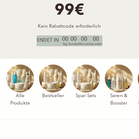
99€
Kein Rabattcode erforderlich
00
00
00
00
ENDET IN
Tag
Stunden
Minuten
Sekunden
Alle
Bestseller
Spar-Sets
Seren &
Produkte
Booster
Optionen auswählen
Optionen auswählen