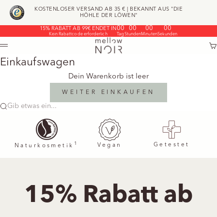
Zum Inhalt springen
KOSTENLOSER VERSAND AB 35 € | BEKANNT AUS "DIE
HÖHLE DER LÖWEN"
00
00
00
00
15% RABATT AB 99€ ENDET IN
Kein Rabattcode erforderlich
Tag
Stunden
Minuten
Sekunden
mellow NOIR
W
Menü
Einkaufswagen
Dein Warenkorb ist leer
WEITER EINKAUFEN
Gib etwas ein...
1
Getestet
Vegan
Naturkosmetik
15% Rabatt ab